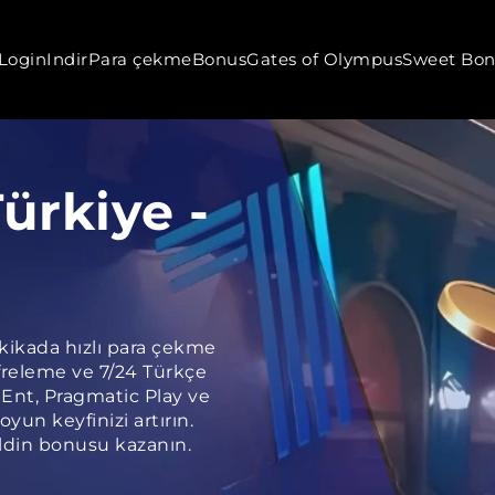
Login
Indir
Para çekme
Bonus
Gates of Olympus
Sweet Bo
ürkiye -
kikada hızlı para çekme
şifreleme ve 7/24 Türkçe
tEnt, Pragmatic Play ve
yun keyfinizi artırın.
ldin bonusu kazanın.