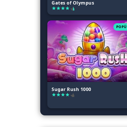
Gates of Olympus
POPÜ
Sugar Rush 1000