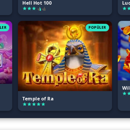
Hell Hot 100
Luc
LER
POPÜLER
Wil
Temple of Ra