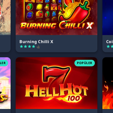
Burning Chilli X
Coi
LER
POPÜLER