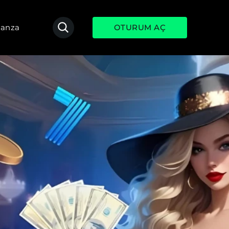
nanza
OTURUM AÇ