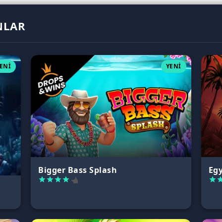
NLAR
ENI
YENI
Bigger Bass Splash
Eg