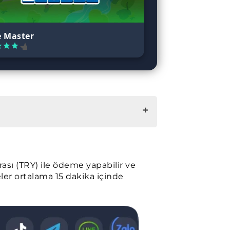
e Master
rası (TRY) ile ödeme yapabilir ve
eler ortalama 15 dakika içinde