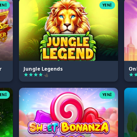
ENI
YENI
r
Jungle Legends
Onl
ENI
YENI