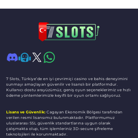
7 Slots, Türkiye’de en iyi çevrimiçi casino ve bahis deneyimini
sunmayı amaçlayan güvenilir ve lisanslı bir platformdur.
Kullanıcı dostu arayüzümüz, geniş oyun seçeneklerimiz ve hızlı
ödeme yöntemlerimizle keyifli bir oyun ortamı sağlıyoruz.
Lisans ve Güvenlik:
Cagayan Ekonomik Bölgesi tarafından
verilen resmi lisansımız bulunmaktadır. Platformumuz
uluslararası SSL güvenlik standartlarına uygun olarak
çalışmakta olup, tüm işlemleriniz 3D-secure şifreleme
teknolojileri ile korunmaktadır.