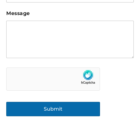
Message