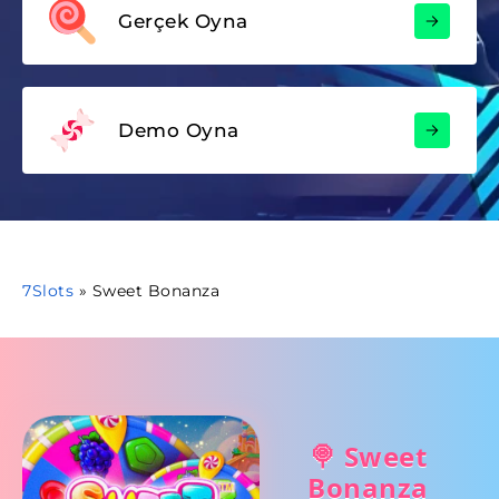
Gerçek Oyna
Demo Oyna
7Slots
»
Sweet Bonanza
🍭 Sweet
Bonanza