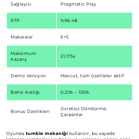
Sağlayıcı
Pragmatic Play
RTP
%96.48
Makaralar
6×5
Maksimum
21,175x
Kazanç
Demo Versiyon
Mevcut, tüm özellikler aktif
Bahis Aralığı
0.20₺ – 100₺
Ücretsiz Döndürme,
Bonus Özellikleri
Çarpanlar
Oyunda
tumble mekaniği
kullanılır, bu sayede