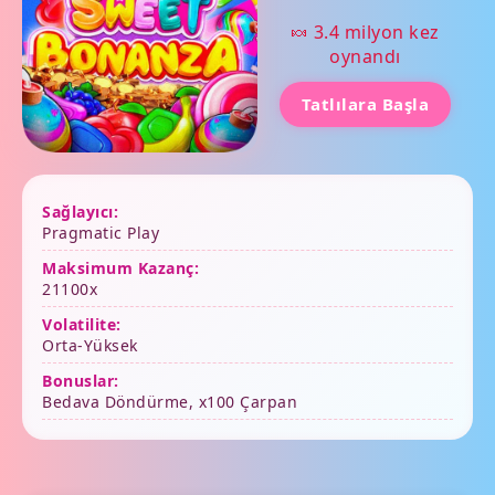
🍬 3.4 milyon kez
oynandı
Tatlılara Başla
Sağlayıcı:
Pragmatic Play
Maksimum Kazanç:
21100x
Volatilite:
Orta-Yüksek
Bonuslar:
Bedava Döndürme, x100 Çarpan