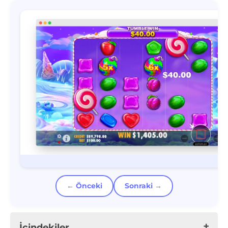
← Önceki
Sonraki →
İçindekiler