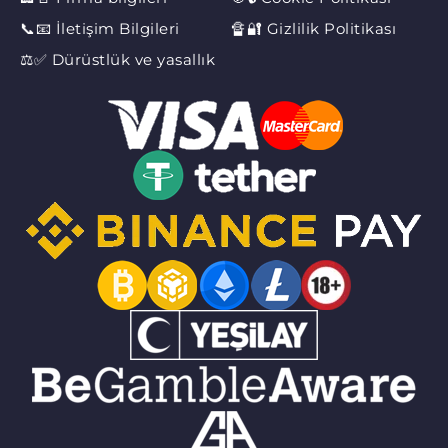
📞📧 İletişim Bilgileri
🔏🔐 Gizlilik Politikası
⚖️✅ Dürüstlük ve yasallık